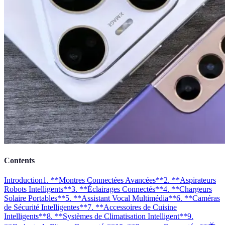
Contents
Introduction
1. **Montres Connectées Avancées**
2. **Aspirateurs
Robots Intelligents**
3. **Éclairages Connectés**
4. **Chargeurs
Solaire Portables**
5. **Assistant Vocal Multimédia**
6. **Caméras
de Sécurité Intelligentes**
7. **Accessoires de Cuisine
Intelligents**
8. **Systèmes de Climatisation Intelligent**
9.