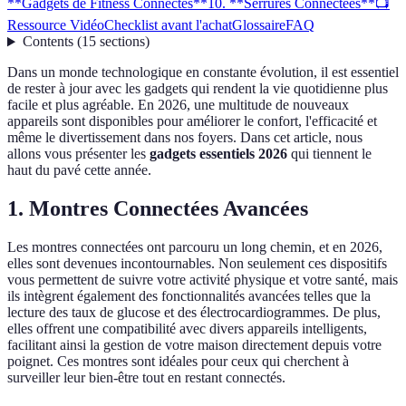
**Gadgets de Fitness Connectés**
10. **Serrures Connectées**
📺
Ressource Vidéo
Checklist avant l'achat
Glossaire
FAQ
Contents
(
15
sections
)
Dans un monde technologique en constante évolution, il est essentiel
de rester à jour avec les gadgets qui rendent la vie quotidienne plus
facile et plus agréable. En 2026, une multitude de nouveaux
appareils sont disponibles pour améliorer le confort, l'efficacité et
même le divertissement dans nos foyers. Dans cet article, nous
allons vous présenter les
gadgets essentiels 2026
qui tiennent le
haut du pavé cette année.
1.
Montres Connectées Avancées
Les montres connectées ont parcouru un long chemin, et en 2026,
elles sont devenues incontournables. Non seulement ces dispositifs
vous permettent de suivre votre activité physique et votre santé, mais
ils intègrent également des fonctionnalités avancées telles que la
lecture des taux de glucose et des électrocardiogrammes. De plus,
elles offrent une compatibilité avec divers appareils intelligents,
facilitant ainsi la gestion de votre maison directement depuis votre
poignet. Ces montres sont idéales pour ceux qui cherchent à
surveiller leur bien-être tout en restant connectés.