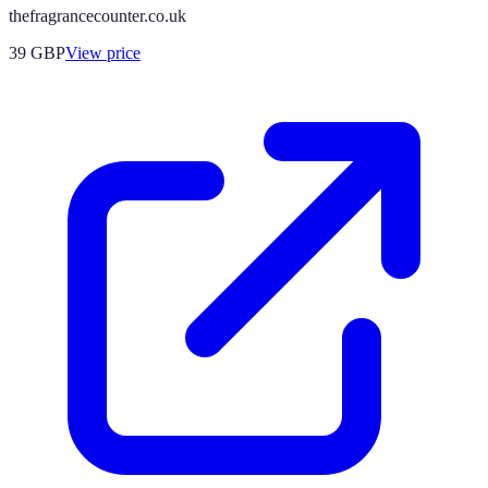
thefragrancecounter.co.uk
39
GBP
View price