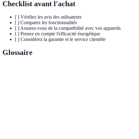
Checklist avant l'achat
[ ] Vérifiez les avis des utilisateurs
[ ] Comparez les fonctionnalités
[ ] Assurez-vous de la compatibilité avec vos appareils
[ ] Prenez en compte l'efficacité énergétique
[ ] Considérez la garantie et le service clientèle
Glossaire
Terme
Définition
Dispositif intelligent capable de répondre aux
Assistant
questions et de réaliser des tâches par commande
Vocal
vocale.
IoT
(Internet
Référence à des dispositifs connectés à Internet qui
des
peuvent collecter et échanger des données.
Objets)