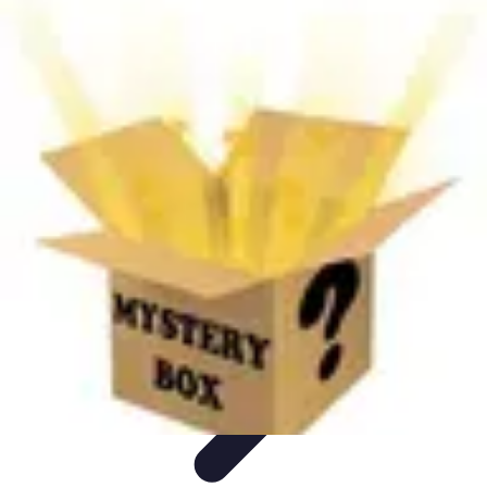
Smart Buy Tech
Achat et Évaluation
Astuces d'Achat
Astuces d'achat
Smart
Home
Ordinateurs & Portables
Smart Buy Tech