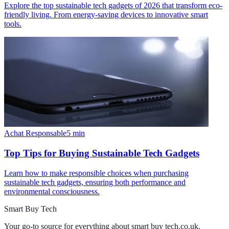
Explore the top sustainable tech gadgets of 2026 that transform eco-
friendly living. From energy-saving devices to innovative smart
tools.
Achat Responsable
5
min
Top Tips for Buying Sustainable Tech Gadgets
Learn how to make responsible choices when purchasing
sustainable tech gadgets, ensuring both performance and
environmental consciousness.
Smart Buy Tech
Your go-to source for everything about
smart buy tech.co.uk
.