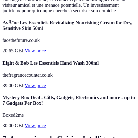
visiteur amical et une menace potentielle. Un investissement
judicieux pour quiconque cherche à sécuriser son domicile.
AvÃ¨ne Les Essentiels Revitalizing Nourishing Cream for Dry,
Sensitive Skin 50ml
facethefuture.co.uk
20.65
GBP
View price
Eight & Bob Les Essentiels Hand Wash 300ml
thefragrancecounter.co.uk
39.00
GBP
View price
Mystery Box Deal - Gifts, Gadgets, Electronics and more - up to
7 Gadgets Per Box!
Boxed2me
30.00
GBP
View price