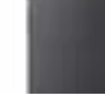
Smart Buy Tech
Achat et Évaluation
Astuces d'Achat
Astuces d'achat
Smart Home
Ordin
Smart Buy Tech