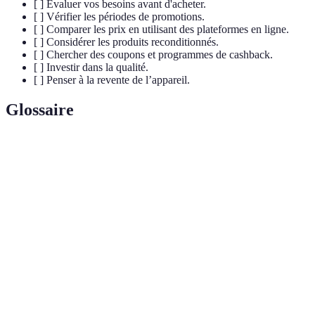
[ ] Évaluer vos besoins avant d'acheter.
[ ] Vérifier les périodes de promotions.
[ ] Comparer les prix en utilisant des plateformes en ligne.
[ ] Considérer les produits reconditionnés.
[ ] Chercher des coupons et programmes de cashback.
[ ] Investir dans la qualité.
[ ] Penser à la revente de l’appareil.
Glossaire
Terme
Définition
Produit ayant été réparé et remis à neuf pour être
Reconditionné
revendu.
Remise d'une partie d'achat, remboursée par un
Cashback
site de cashback.
Comparaison
Processus de vérification des prix d'un même
de prix
produit sur différents sites pour le meilleur tarif.