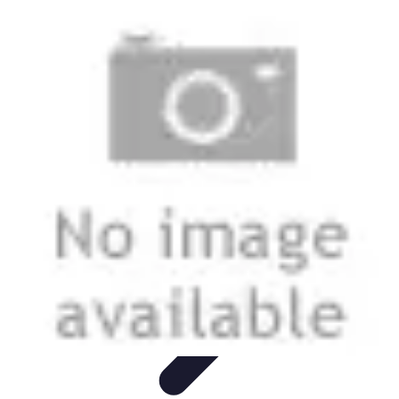
Smart Buy Tech
Achat et Évaluation
Astuces d'Achat
Astuces d'achat
Smart
Home
Ordinateurs & Portables
Smart Buy Tech