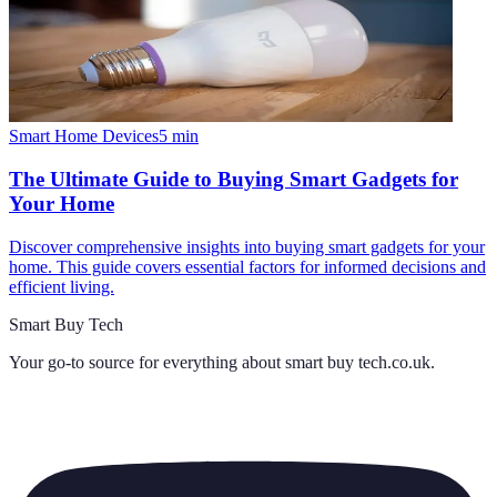
Smart Home Devices
5
min
The Ultimate Guide to Buying Smart Gadgets for
Your Home
Discover comprehensive insights into buying smart gadgets for your
home. This guide covers essential factors for informed decisions and
efficient living.
Smart Buy Tech
Your go-to source for everything about
smart buy tech.co.uk
.