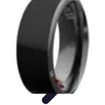
Smart Buy Tech
Achat et Évaluation
Astuces d'Achat
Astuces d'achat
Smart
Home
Ordinateurs & Portables
Smart Buy Tech