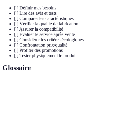
[ ] Définir mes besoins
[ ] Lire des avis et tests
[ ] Comparer les caractéristiques
[ ] Vérifier la qualité de fabrication
[ ] Assurer la compatibilité
[ ] Évaluer le service après-vente
[ ] Considérer les critères écologiques
[ ] Confrontation prix/qualité
[ ] Profiter des promotions
[ ] Tester physiquement le produit
Glossaire
Terme
Définition
La durée pendant laquelle un gadget peut
Autonomie
fonctionner sans recharge.
La capacité d'un gadget à fonctionner avec
Compatibilité
d'autres appareils.