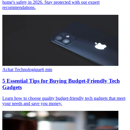
home's safety in 2026. Stay protected with our expert
recommendations.
Achat Technologique
6
min
5 Essential Tips for Buying Budget-Friendly Tech
Gadgets
Learn how to choose quality budget-friendly tech gadgets that meet
your needs and save you money.