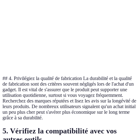
Prix
200 GBP
150 GBP
250 GBP
Wi-Fi,
Wi-Fi et
Bluetooth
Fonctionnalités
Bluetooth et
Bluetooth
seulement
4G
Bon
Manque de
Excellente
Verdict
rapport
fonctionnalités
performance
qualité/prix
## 4. Privilégiez la qualité de fabrication La durabilité et la qualité
de fabrication sont des critères souvent négligés lors de l'achat d'un
gadget. Il est vital de s'assurer que le produit peut supporter une
utilisation quotidienne, surtout si vous voyagez fréquemment.
Recherchez des marques réputées et lisez les avis sur la longévité de
leurs produits. De nombreux utilisateurs signalent qu'un achat initial
un peu plus cher peut s'avérer plus économique sur le long terme
grâce à sa durabilité.
5. Vérifiez la compatibilité avec vos
autres outils