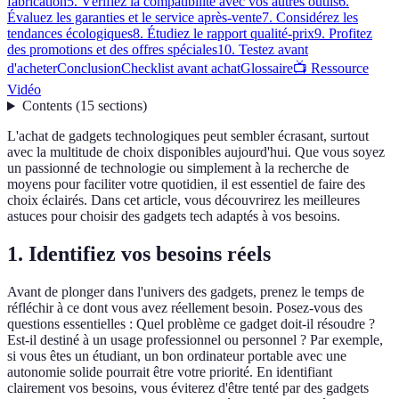
fabrication
5. Vérifiez la compatibilité avec vos autres outils
6.
Évaluez les garanties et le service après-vente
7. Considérez les
tendances écologiques
8. Étudiez le rapport qualité-prix
9. Profitez
des promotions et des offres spéciales
10. Testez avant
d'acheter
Conclusion
Checklist avant achat
Glossaire
📺 Ressource
Vidéo
Contents
(
15
sections
)
L'achat de gadgets technologiques peut sembler écrasant, surtout
avec la multitude de choix disponibles aujourd'hui. Que vous soyez
un passionné de technologie ou simplement à la recherche de
moyens pour faciliter votre quotidien, il est essentiel de faire des
choix éclairés. Dans cet article, vous découvrirez les meilleures
astuces pour choisir des gadgets tech adaptés à vos besoins.
1. Identifiez vos besoins réels
Avant de plonger dans l'univers des gadgets, prenez le temps de
réfléchir à ce dont vous avez réellement besoin. Posez-vous des
questions essentielles : Quel problème ce gadget doit-il résoudre ?
Est-il destiné à un usage professionnel ou personnel ? Par exemple,
si vous êtes un étudiant, un bon ordinateur portable avec une
autonomie solide pourrait être votre priorité. En identifiant
clairement vos besoins, vous éviterez d'être tenté par des gadgets