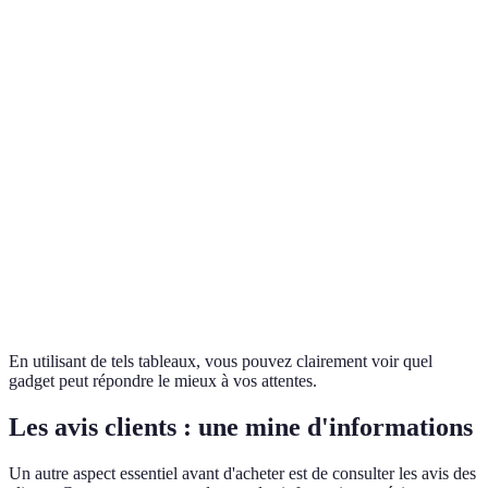
Critère
Gadget A
Gadget B
Verdict
Gadget A est
Prix
100 GBP
120 GBP
plus abordable
Autonomie de
Gadget B prend
10 heures
15 heures
batterie
l'avantage
Gadget B offre
Fonctionnalités
Basique
Avancé
plus d'options
Avis des
Gadget A est
4/5
3/5
utilisateurs
plus apprécié
En utilisant de tels tableaux, vous pouvez clairement voir quel
gadget peut répondre le mieux à vos attentes.
Les avis clients : une mine d'informations
Un autre aspect essentiel avant d'acheter est de consulter les avis des