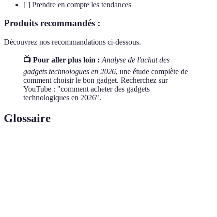
[ ] Prendre en compte les tendances
Produits recommandés :
Découvrez nos recommandations ci-dessous.
📺 Pour aller plus loin :
Analyse de l'achat des
gadgets technologues en 2026
, une étude complète de
comment choisir le bon gadget. Recherchez sur
YouTube : "comment acheter des gadgets
technologiques en 2026".
Glossaire
Terme
Définition
Un petit appareil innovant ou un accessoire
Gadget
technologique.
Service après-
Assistance fournie après l'achat d'un produit.
vente