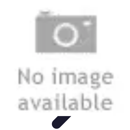
Smart Buy Tech
Achat et Évaluation
Astuces d'Achat
Astuces d'achat
Smart
Home
Ordinateurs & Portables
Smart Buy Tech