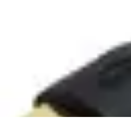
Smart Buy Tech
Achat et Évaluation
Astuces d'Achat
Astuces d'achat
Smart Home
Ordin
Smart Buy Tech