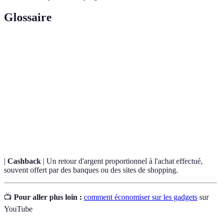
Glossaire
Terme
Définition
Produit
Un produit qui a été retourné, réparé, vérifié et
reconditionné
remis en état de fonctionnement.
Un code alphanumérique utilisé pour bénéficier
Code promo
d'une réduction sur le prix d'un produit ou d'un
service.
|
Cashback
| Un retour d'argent proportionnel à l'achat effectué,
souvent offert par des banques ou des sites de shopping.
📺
Pour aller plus loin :
comment économiser sur les gadgets
sur
YouTube