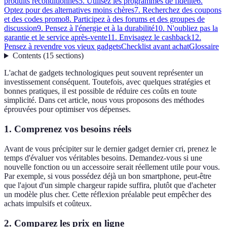
produits reconditionnés
5. Utilisez les programmes de fidélité
6.
Optez pour des alternatives moins chères
7. Recherchez des coupons
et des codes promo
8. Participez à des forums et des groupes de
discussion
9. Pensez à l'énergie et à la durabilité
10. N'oubliez pas la
garantie et le service après-vente
11. Envisagez le cashback
12.
Pensez à revendre vos vieux gadgets
Checklist avant achat
Glossaire
Contents
(
15
sections
)
L'achat de gadgets technologiques peut souvent représenter un
investissement conséquent. Toutefois, avec quelques stratégies et
bonnes pratiques, il est possible de réduire ces coûts en toute
simplicité. Dans cet article, nous vous proposons des méthodes
éprouvées pour optimiser vos dépenses.
1. Comprenez vos besoins réels
Avant de vous précipiter sur le dernier gadget dernier cri, prenez le
temps d'évaluer vos véritables besoins. Demandez-vous si une
nouvelle fonction ou un accessoire serait réellement utile pour vous.
Par exemple, si vous possédez déjà un bon smartphone, peut-être
que l'ajout d'un simple chargeur rapide suffira, plutôt que d'acheter
un modèle plus cher. Cette réflexion préalable peut empêcher des
achats impulsifs et coûteux.
2. Comparez les prix en ligne