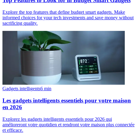
Top Features to Look for in Budget Smart Gadgets
Explore the top features that define budget smart gadgets. Make
informed choices for your tech investments and save money without
sacrificing quality.
Gadgets intelligents
6
min
Les gadgets intelligents essentiels pour votre maison
en 2026
Explorez les gadgets intelligents essentiels pour 2026 qui
amélioreront votre quotidien et rendront votre maison plus connectée
et efficace.