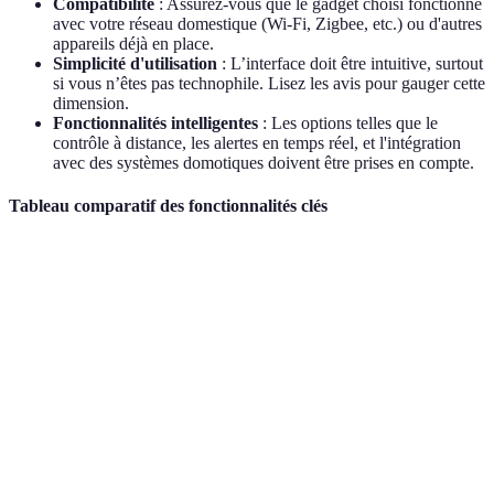
Compatibilité
: Assurez-vous que le gadget choisi fonctionne
avec votre réseau domestique (Wi-Fi, Zigbee, etc.) ou d'autres
appareils déjà en place.
Simplicité d'utilisation
: L’interface doit être intuitive, surtout
si vous n’êtes pas technophile. Lisez les avis pour gauger cette
dimension.
Fonctionnalités intelligentes
: Les options telles que le
contrôle à distance, les alertes en temps réel, et l'intégration
avec des systèmes domotiques doivent être prises en compte.
Tableau comparatif des fonctionnalités clés
Critère
Option A (thermostat)
Option B (caméra)
Compatibilité
Wi-Fi et Zigbee
Wi-Fi
Simplicité
8/10
7/10
d'utilisation
Programmation
Détection
Fonctionnalités
semaine
mouvement