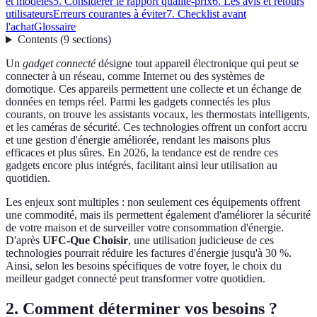
et modèles
5. Considérer le rapport qualité-prix
6. Les avis et retours
utilisateurs
Erreurs courantes à éviter
7. Checklist avant
l'achat
Glossaire
Contents
(
9
sections
)
Un
gadget connecté
désigne tout appareil électronique qui peut se
connecter à un réseau, comme Internet ou des systèmes de
domotique. Ces appareils permettent une collecte et un échange de
données en temps réel. Parmi les gadgets connectés les plus
courants, on trouve les assistants vocaux, les thermostats intelligents,
et les caméras de sécurité. Ces technologies offrent un confort accru
et une gestion d'énergie améliorée, rendant les maisons plus
efficaces et plus sûres. En 2026, la tendance est de rendre ces
gadgets encore plus intégrés, facilitant ainsi leur utilisation au
quotidien.
Les enjeux sont multiples : non seulement ces équipements offrent
une commodité, mais ils permettent également d'améliorer la sécurité
de votre maison et de surveiller votre consommation d'énergie.
D'après
UFC-Que Choisir
, une utilisation judicieuse de ces
technologies pourrait réduire les factures d'énergie jusqu'à 30 %.
Ainsi, selon les besoins spécifiques de votre foyer, le choix du
meilleur gadget connecté peut transformer votre quotidien.
2. Comment déterminer vos besoins ?