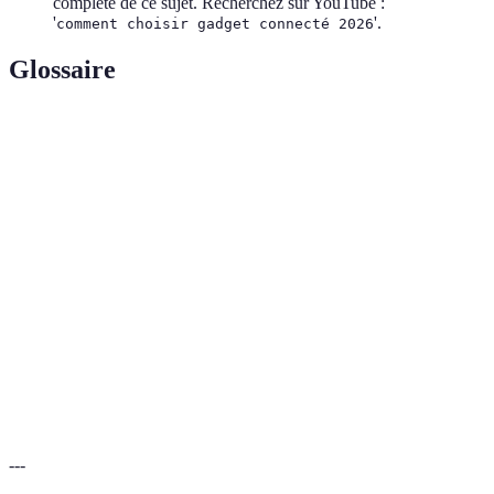
complète de ce sujet. Recherchez sur YouTube :
'
'.
comment choisir gadget connecté 2026
Glossaire
Terme
Définition
Gadget
Appareil électronique qui se connecte à Internet
connecté
pour échanger des données.
Technologie qui automatise et contrôle les systèmes
Domotique
domestiques pour améliorer le confort et la sécurité.
Élément de l'équipement domicile permettant
Ecovolt
d'économiser l'énergie en optimisant son utilisation
par l'intermédiaire d'applications et capteurs.
---